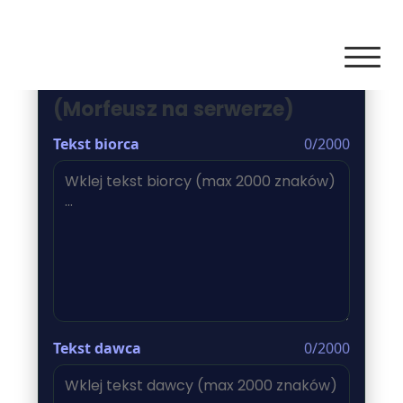
Robert Traczyk
Podmiana rzeczowników
(Morfeusz na serwerze)
Tekst biorca
0/2000
Tekst dawca
0/2000